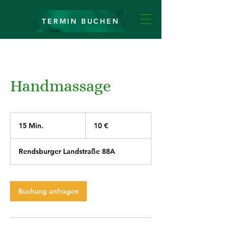
TERMIN BUCHEN
Handmassage
10
Euro
15 Min.
1
10 €
5
M
Rendsburger Landstraße 88A
i
n
.
Buchung anfragen