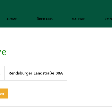
HOME
ÜBER UNS
GALERIE
KON
re
Herzlic
€
Rendsburger Landstraße 88A
en