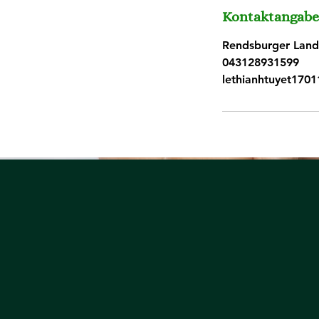
Kontaktangab
Rendsburger Land
043128931599
lethianhtuyet170