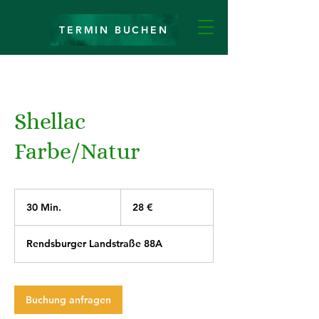
TERMIN BUCHEN
Shellac
Farbe/Natur
28
Euro
30 Min.
3
28 €
0
M
Rendsburger Landstraße 88A
i
n
.
Buchung anfragen